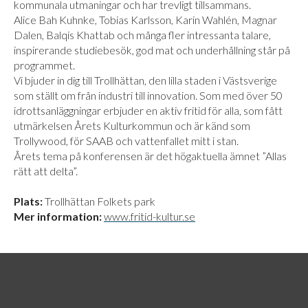
kommunala utmaningar och har trevligt tillsammans.
Alice Bah Kuhnke, Tobias Karlsson, Karin Wahlén, Magnar
Dalen, Balqis Khattab och många fler intressanta talare,
inspirerande studiebesök, god mat och underhållning står på
programmet.
Vi bjuder in dig till Trollhättan, den lilla staden i Västsverige
som ställt om från industri till innovation. Som med över 50
idrottsanläggningar erbjuder en aktiv fritid för alla, som fått
utmärkelsen Årets Kulturkommun och är känd som
Trollywood, för SAAB och vattenfallet mitt i stan.
Årets tema på konferensen är det högaktuella ämnet ”Allas
rätt att delta”.
Plats:
Trollhättan Folkets park
Mer information:
www.fritid-kultur.se