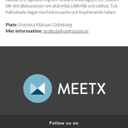
blir det diskussioner om skärmtid, källkritik och näthat. Två
fullmatade dagar med intressanta och inspirerande talare.
Plats:
Svenska Mässan, Göteborg
Mer information:
skolledarkongressen.se
Follow us on